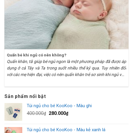
Quấn bé khi ngủ có nên không?
Quấn khăn, tã giúp bé ngủ ngon là một phương pháp đã được áp
dụng ở cả Tây và Ta trong suốt nhiều thế kỷ qua. Tuy nhiên đối
với các mẹ hiện đại, việc có nên quấn khăn trẻ sơ sinh khi ngủ vẫn
là điều mà nhiều chị em vẫn băn khoăn. Để
Sản phẩm nổi bật
Túi ngủ cho bé KooKoo - Màu ghi
400.000
280.000
₫
₫
Túi ngủ cho bé KooKoo - Màu kẻ xanh lá