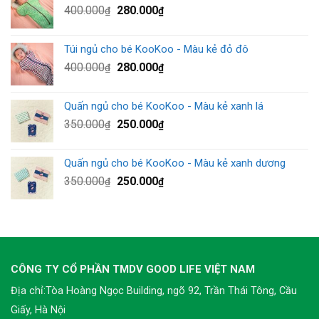
400.000
280.000
₫
₫
Túi ngủ cho bé KooKoo - Màu kẻ đỏ đô
400.000
280.000
₫
₫
Quấn ngủ cho bé KooKoo - Màu kẻ xanh lá
350.000
250.000
₫
₫
Quấn ngủ cho bé KooKoo - Màu kẻ xanh dương
350.000
250.000
₫
₫
CÔNG TY CỔ PHẦN TMDV GOOD LIFE VIỆT NAM
Địa chỉ:Tòa Hoàng Ngọc Building, ngõ 92, Trần Thái Tông, Cầu
Giấy, Hà Nội