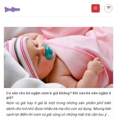
Skip
to
content
Có nên cho bé ngậm núm ti giả không? Khi nào bé nên ngậm ti
giả?
Núm vú giả hay ti giả là một trong những sản phẩm phổ biến
dành cho trẻ nhỏ được nhiều bà mẹ cho con sử dụng. Nhưng bên
cạnh lợi điểm thì núm vú giả cũng có những mặt trái cần lưu ý để