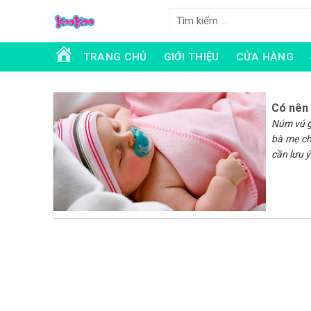
Skip
to
content
TRANG CHỦ
GIỚI THIỆU
CỬA HÀNG
Có nên 
Núm vú g
bà mẹ ch
cần lưu ý