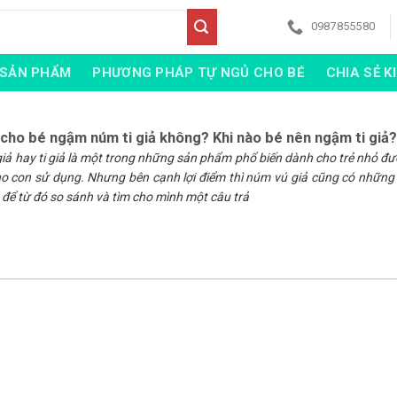
0987855580
SẢN PHẨM
PHƯƠNG PHÁP TỰ NGỦ CHO BÉ
CHIA SẺ K
cho bé ngậm núm ti giả không? Khi nào bé nên ngậm ti giả
iả hay ti giả là một trong những sản phẩm phổ biến dành cho trẻ nhỏ đư
o con sử dụng. Nhưng bên cạnh lợi điểm thì núm vú giả cũng có những 
 để từ đó so sánh và tìm cho mình một câu trả