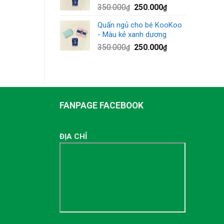
350.000
250.000
₫
₫
Quấn ngủ cho bé KooKoo
- Màu kẻ xanh dương
350.000
250.000
₫
₫
FANPAGE FACEBOOK
ĐỊA CHỈ