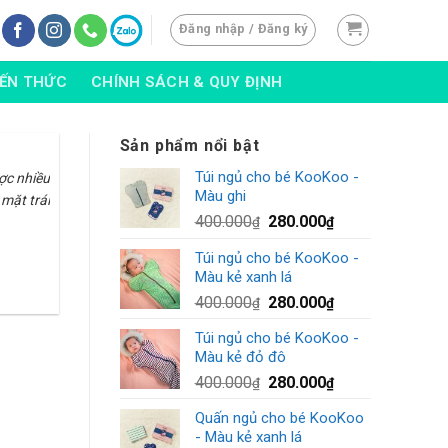
Đăng nhập / Đăng ký
IẾN THỨC
CHÍNH SÁCH & QUY ĐỊNH
Sản phẩm nổi bật
?
Túi ngủ cho bé KooKoo -
ợc nhiều
Màu ghi
mặt trái
400.000
280.000
₫
₫
Túi ngủ cho bé KooKoo -
Màu kẻ xanh lá
400.000
280.000
₫
₫
Túi ngủ cho bé KooKoo -
Màu kẻ đỏ đô
400.000
280.000
₫
₫
Quấn ngủ cho bé KooKoo
- Màu kẻ xanh lá